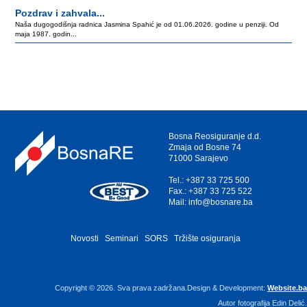
Pozdrav i zahvala...
Naša dugogodišnja radnica Jasmina Spahić je od 01.06.2026. godine u penziji. Od
maja 1987. godin...
Bosna Reosiguranje d.d.
Zmaja od Bosne 74
71000 Sarajevo
Tel.: +387 33 725 500
Fax.: +387 33 725 522
Mail: info@bosnare.ba
Novosti
Seminari
SORS
Tržište osiguranja
Copyright © 2026. Sva prava zadržana.Design & Development:
Website.ba
Autor fotografija Edin Delić.