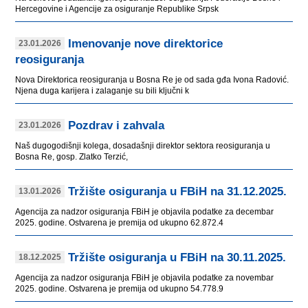
Hercegovine i Agencije za osiguranje Republike Srpsk
Imenovanje nove direktorice
23.01.2026
reosiguranja
Nova Direktorica reosiguranja u Bosna Re je od sada gđa Ivona Radović.
Njena duga karijera i zalaganje su bili ključni k
Pozdrav i zahvala
23.01.2026
Naš dugogodišnji kolega, dosadašnji direktor sektora reosiguranja u
Bosna Re, gosp. Zlatko Terzić,
Tržište osiguranja u FBiH na 31.12.2025.
13.01.2026
Agencija za nadzor osiguranja FBiH je objavila podatke za decembar
2025. godine. Ostvarena je premija od ukupno 62.872.4
Tržište osiguranja u FBiH na 30.11.2025.
18.12.2025
Agencija za nadzor osiguranja FBiH je objavila podatke za novembar
2025. godine. Ostvarena je premija od ukupno 54.778.9