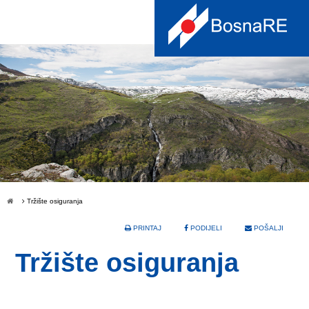
Tržište osiguranja
PRINTAJ
PODIJELI
POŠALJI
Tržište osiguranja