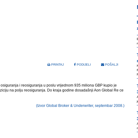
.
PRINTAJ
PODIJELI
POŠALJI
 osiguranja i reosiguranja u poslu vrijednom 935 miliona GBP kupio je
ziciju na polju reosiguranja. Do kraja godine dosadašnji Aon Global Re ce
(Izvor Global Broker & Underwriter, septembar 2008.)