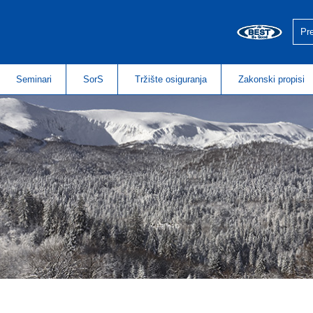
Seminari
SorS
Tržište osiguranja
Zakonski propisi