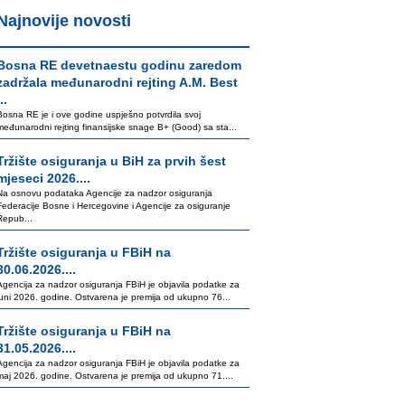
Najnovije novosti
Bosna RE devetnaestu godinu zaredom
zadržala međunarodni rejting A.M. Best
..
Bosna RE je i ove godine uspješno potvrdila svoj
međunarodni rejting finansijske snage B+ (Good) sa sta...
Tržište osiguranja u BiH za prvih šest
mjeseci 2026....
Na osnovu podataka Agencije za nadzor osiguranja
Federacije Bosne i Hercegovine i Agencije za osiguranje
Repub...
Tržište osiguranja u FBiH na
30.06.2026....
Agencija za nadzor osiguranja FBiH je objavila podatke za
juni 2026. godine. Ostvarena je premija od ukupno 76...
Tržište osiguranja u FBiH na
31.05.2026....
Agencija za nadzor osiguranja FBiH je objavila podatke za
maj 2026. godine. Ostvarena je premija od ukupno 71....