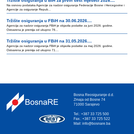
Tržište osiguranja u BiH za prvih šest mjeseci 2026....
Na osnovu podataka Agencije za nadzor osiguranja Federacije Bosne i Hercegovine i
Agencije za osiguranje Repub...
Tržište osiguranja u FBiH na 30.06.2026....
Agencija za nadzor osiguranja FBiH je objavila podatke za juni 2026. godine.
Ostvarena je premija od ukupno 76...
Tržište osiguranja u FBiH na 31.05.2026....
Agencija za nadzor osiguranja FBiH je objavila podatke za maj 2026. godine.
Ostvarena je premija od ukupno 71....
Bosna Reosiguranje d.d.
Zmaja od Bosne 74
71000 Sarajevo
Tel.: +387 33 725 500
Fax.: +387 33 725 522
Mail: info@bosnare.ba