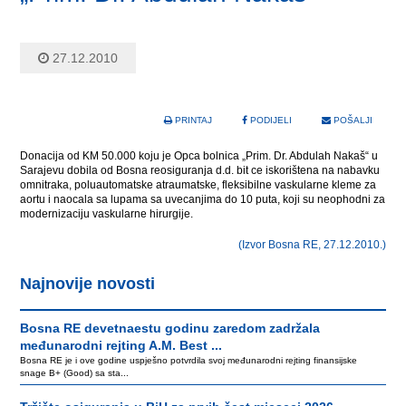
27.12.2010
PRINTAJ
PODIJELI
POŠALJI
Donacija od KM 50.000 koju je Opca bolnica „Prim. Dr. Abdulah Nakaš“ u
Sarajevu dobila od Bosna reosiguranja d.d. bit ce iskorištena na nabavku
omnitraka, poluautomatske atraumatske, fleksibilne vaskularne kleme za
aortu i naocala sa lupama sa uvecanjima do 10 puta, koji su neophodni za
modernizaciju vaskularne hirurgije.
(Izvor Bosna RE, 27.12.2010.)
Najnovije novosti
Bosna RE devetnaestu godinu zaredom zadržala
međunarodni rejting A.M. Best ...
Bosna RE je i ove godine uspješno potvrdila svoj međunarodni rejting finansijske
snage B+ (Good) sa sta...