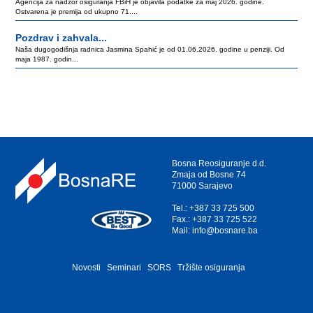
Agencija za nadzor osiguranja FBiH je objavila podatke za maj 2026. godine.
Ostvarena je premija od ukupno 71....
Pozdrav i zahvala...
Naša dugogodišnja radnica Jasmina Spahić je od 01.06.2026. godine u penziji. Od
maja 1987. godin...
Bosna Reosiguranje d.d.
Zmaja od Bosne 74
71000 Sarajevo
Tel.: +387 33 725 500
Fax.: +387 33 725 522
Mail: info@bosnare.ba
Novosti
Seminari
SORS
Tržište osiguranja