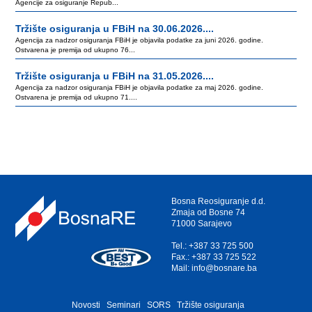
Agencije za osiguranje Repub...
Tržište osiguranja u FBiH na 30.06.2026....
Agencija za nadzor osiguranja FBiH je objavila podatke za juni 2026. godine.
Ostvarena je premija od ukupno 76...
Tržište osiguranja u FBiH na 31.05.2026....
Agencija za nadzor osiguranja FBiH je objavila podatke za maj 2026. godine.
Ostvarena je premija od ukupno 71....
Bosna Reosiguranje d.d.
Zmaja od Bosne 74
71000 Sarajevo
Tel.: +387 33 725 500
Fax.: +387 33 725 522
Mail: info@bosnare.ba
Novosti
Seminari
SORS
Tržište osiguranja