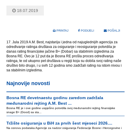
18.07.2019
PRINTAJ
PODIJELI
POŠALJI
17. Jula 2019 A.M. Best, najstarija i jedna od najuglednijih agencija za
određivanje ratinga društava za osiguranje i reosiguranje potvrdila je
danas rating financijske jačine B+ (Dobar) sa stabilnim izgledima za
Bosna RE. Ovo je 12 put da je Bosna RE prošla proces određivanja
ratinga, te od ukupno pet društava u regiji koja su dobila svoj rating naše
društvo bilo drugo, i u svih 12 godina smo zadržali rating na istom nivou i
sa stabilnim izgledima.
Najnovije novosti
Bosna RE devetnaestu godinu zaredom zadržala
međunarodni rejting A.M. Best ...
Bosna RE je i ove godine uspješno potvrdila svoj međunarodni rejting finansijske
snage B+ (Good) sa sta...
Tržište osiguranja u BiH za prvih šest mjeseci 2026....
Na osnovu podataka Agencije za nadzor osiguranja Federacije Bosne i Hercegovine i