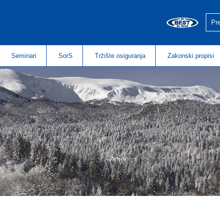
Seminari
SorS
Tržište osiguranja
Zakonski propisi