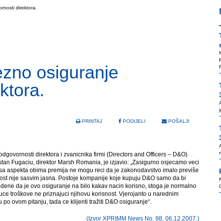
nosti direktora.
zno osiguranje
ktora.
PRINTAJ
PODIJELI
POŠALJI
dgovornosti direktora i zvanicnika firmi (Directors and Officers – D&O)
istan Fugaciu, direktor Marsh Romania, je izjavio: „Zasigurno osjecamo veci
li sa aspekta obima premija ne mogu reci da je zakonodavstvo imalo previše
znost nije sasvim jasna. Postoje kompanije koje kupuju D&O samo da bi
edene da je ovo osiguranje na bilo kakav nacin korisno, stoga je normalno
ce troškove ne priznajuci njihovu korisnost. Vjerojanto u narednim
o ovom pitanju, tada ce klijenti tražiti D&O osiguranje“.
(Izvor XPRIMM News No. 98, 06.12.2007.)