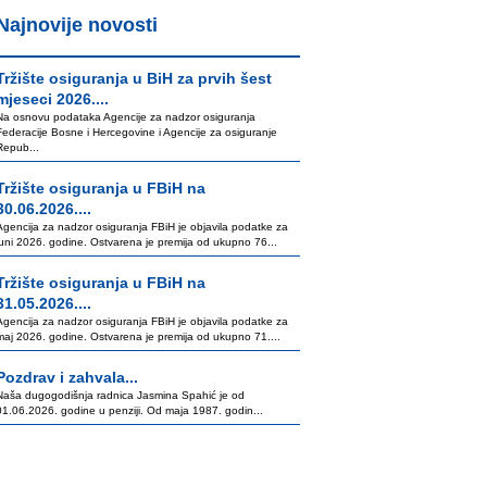
Najnovije novosti
Tržište osiguranja u BiH za prvih šest
mjeseci 2026....
Na osnovu podataka Agencije za nadzor osiguranja
Federacije Bosne i Hercegovine i Agencije za osiguranje
Repub...
Tržište osiguranja u FBiH na
30.06.2026....
Agencija za nadzor osiguranja FBiH je objavila podatke za
juni 2026. godine. Ostvarena je premija od ukupno 76...
Tržište osiguranja u FBiH na
31.05.2026....
Agencija za nadzor osiguranja FBiH je objavila podatke za
maj 2026. godine. Ostvarena je premija od ukupno 71....
Pozdrav i zahvala...
Naša dugogodišnja radnica Jasmina Spahić je od
01.06.2026. godine u penziji. Od maja 1987. godin...