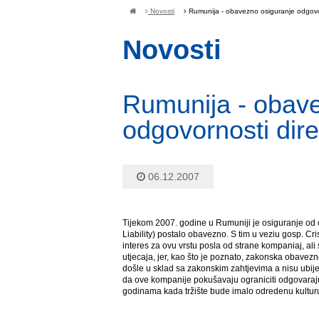
Novosti
Rumunija - obavezno osiguranje odgovor
Novosti
Rumunija - obave
odgovornosti dire
06.12.2007
Tijekom 2007. godine u Rumuniji je osiguranje od o
Liability) postalo obavezno. S tim u veziu gosp. Cr
interes za ovu vrstu posla od strane kompaniaj, a
utjecaja, jer, kao što je poznato, zakonska obave
došle u sklad sa zakonskim zahtjevima a nisu ubij
da ove kompanije pokušavaju ograniciti odgovaraju
godinama kada tržište bude imalo odredenu kulturu p