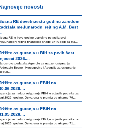
Najnovije novosti
Bosna RE devetnaestu godinu zaredom
zadržala međunarodni rejting A.M. Best
..
Bosna RE je i ove godine uspješno potvrdila svoj
međunarodni rejting finansijske snage B+ (Good) sa sta...
Tržište osiguranja u BiH za prvih šest
mjeseci 2026....
Na osnovu podataka Agencije za nadzor osiguranja
Federacije Bosne i Hercegovine i Agencije za osiguranje
Repub...
Tržište osiguranja u FBiH na
30.06.2026....
Agencija za nadzor osiguranja FBiH je objavila podatke za
juni 2026. godine. Ostvarena je premija od ukupno 76...
Tržište osiguranja u FBiH na
31.05.2026....
Agencija za nadzor osiguranja FBiH je objavila podatke za
maj 2026. godine. Ostvarena je premija od ukupno 71....