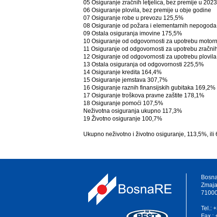
05 Osiguranje zračnih letjelica, bez premije u 202
06 Osiguranje plovila, bez premije u obje godine
07 Osiguranje robe u prevozu 125,5%
08 Osiguranje od požara i elementarnih nepogod
09 Ostala osiguranja imovine 175,5%
10 Osiguranje od odgovornosti za upotrebu motor
11 Osiguranje od odgovornosti za upotrebu zračnih 
12 Osiguranje od odgovornosti za upotrebu plovil
13 Ostala osiguranja od odgovornosti 225,5%
14 Osiguranje kredita 164,4%
15 Osiguranje jemstava 307,7%
16 Osiguranje raznih finansijskih gubitaka 169,2%
17 Osiguranje troškova pravne zaštite 178,1%
18 Osiguranje pomoći 107,5%
Neživotna osiguranja ukupno 117,3%
19 Životno osiguranje 100,7%
Ukupno neživotno i životno osiguranje, 113,5%, i
Bosna
Zmaja
71000
Tel.:
Fax.: