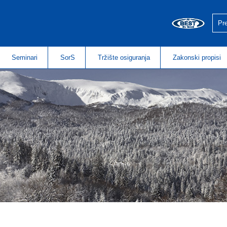
Seminari
SorS
Tržište osiguranja
Zakonski propisi