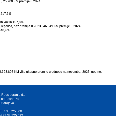
3., 25.700 KM premije u 2024.
a 217,6%
nih vozila 107,8%
letjelica, bez premije u 2023., 46.549 KM premije u 2024.
a 48,4%.
li 6.623.897 KM više ukupne premije u odnosu na novembar 2023. godine.
 Reosiguranje d.d.
 od Bosne 74
 Sarajevo
 +387 33 725 500
 +387 33 725 522