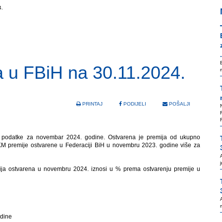
4.
.
ja u FBiH na 30.11.2024.
PRINTAJ
PODIJELI
POŠALJI
a podatke za novembar 2024. godine. Ostvarena je premija od ukupno
M premije ostvarene u Federaciji BiH u novembru 2023. godine više za
mija ostvarena u novembru 2024. iznosi u % prema ostvarenju premije u
odine